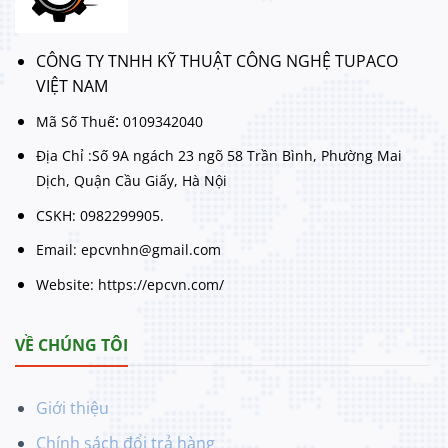
CÔNG TY TNHH KỸ THUẬT CÔNG NGHỆ TUPACO
VIỆT NAM
:
Mã Số Thuế
0109342040
Địa Chỉ :Số 9A ngách 23 ngõ 58 Trần Bình, Phường Mai
Dịch, Quận Cầu Giấy, Hà Nội
CSKH: 0982299905.
Email: epcvnhn@gmail.com
Website: https://epcvn.com/
VỀ CHÚNG TÔI
Giới thiệu
Chính sách đổi trả hàng