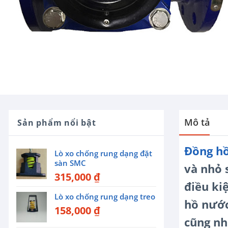
Mô tả
Sản phẩm nổi bật
Đồng h
Lò xo chống rung dạng đặt
sàn SMC
và nhỏ 
315,000
₫
điều ki
Lò xo chống rung dạng treo
hồ nước
158,000
₫
cũng như