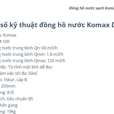
Đồng hồ nước sạch Kom
 số kỹ thuật đồng hồ nước Komax
u: Komax
M-100
g nước trung bình Qn: 60 m3/h
g nước trung bình Qmin: 1,8 m3/h
g nước trung bình Qmax: 120 m3/h
việc: Từ tính mặt khô dễ đọc
làm việc tối đa: 50oC
x 16bar, cấp B
i: 250mm
ng: 8 lỗ
Bích, tiêu chuẩn BS
 Thân gang
ng: 19kg