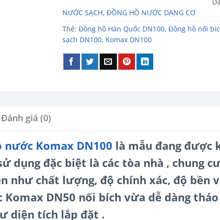
D
NƯỚC SẠCH
,
ĐỒNG HỒ NƯỚC DẠNG CƠ
Thẻ:
Đồng hồ Hàn Quốc DN100
,
Đồng hồ nối bí
sạch DN100
,
Komax DN100
Đánh giá (0)
ồ nước Komax DN100
là mẫu đang được k
sử dụng đặc biệt là các tòa nhà , chung c
ện như chất lượng, độ chính xác, độ bền và
 Komax DN50 nối bích vừa dễ dàng tháo l
 diện tích lắp đặt .