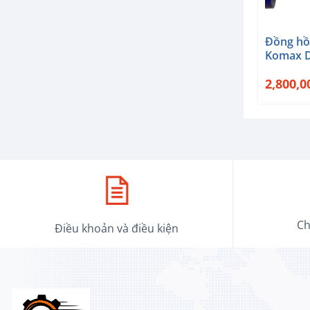
+
+
+
Đồng hồ nước lắp
Đồng hồ nước
Đồng hồ
đứng Flowtech
DN20 Flowtech nối
Komax 
ren
580,000
₫
490,000
₫
2,800,
Ch
Điều khoản và điều kiện