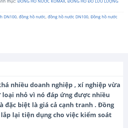
anh mục:
ĐỒNG HỒ NƯỚC KOMAX
,
ĐỒNG HỒ ĐO LƯU LƯỢNG
ch DN100
,
đồng hồ nước
,
đồng hồ nước DN100
,
Đồng hồ nước
há nhiều doanh nghiệp , xí nghiệp vừa
ư loại nhỏ vì nó đáp ứng được nhiều
 đặc biệt là giá cả cạnh tranh . Đồng
ắp lại tiện dụng cho việc kiểm soát