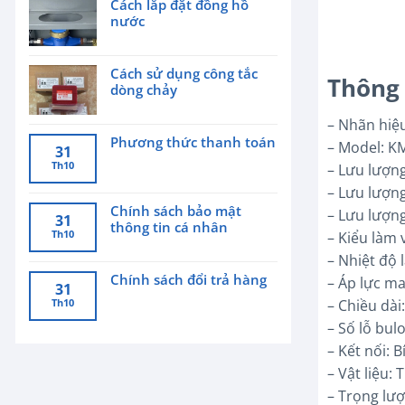
Cách lắp đặt đồng hồ
nước
Cách sử dụng công tắc
Thông
dòng chảy
– Nhãn hiệ
Phương thức thanh toán
– Model: K
31
Th10
– Lưu lượn
– Lưu lượn
Chính sách bảo mật
– Lưu lượn
31
thông tin cá nhân
Th10
– Kiểu làm 
– Nhiệt độ 
Chính sách đổi trả hàng
– Áp lực ma
31
Th10
– Chiều dà
– Số lỗ bulo
– Kết nối: 
– Vật liệu:
– Trọng lượ