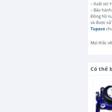
– Xuất xứ:
– Bảo hành
Đồng hồ nư
và được sử
Tupaco
chu
Mọi thắc về
Có thể 