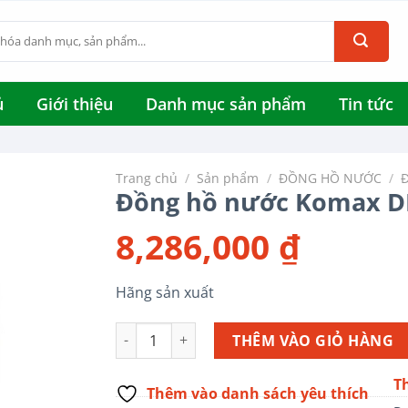
ủ
Giới thiệu
Danh mục sản phẩm
Tin tức
Trang chủ
/
Sản phẩm
/
ĐỒNG HỒ NƯỚC
/
Đồng hồ nước Komax D
8,286,000
₫
Hãng sản xuất
Đồng hồ nước Komax DN100 số lượng
THÊM VÀO GIỎ HÀNG
T
Thêm vào danh sách yêu thích