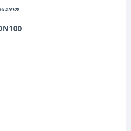
ax DN100
 DN100