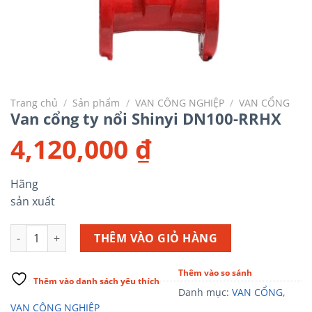
Trang chủ
/
Sản phẩm
/
VAN CÔNG NGHIỆP
/
VAN CỔNG
Van cổng ty nổi Shinyi DN100-RRHX
4,120,000
₫
Hãng
sản xuất
Van cổng ty nổi Shinyi DN100-RRHX số lượng
THÊM VÀO GIỎ HÀNG
Thêm vào so sánh
Thêm vào danh sách yêu thích
Danh mục:
VAN CỔNG
,
VAN CÔNG NGHIỆP