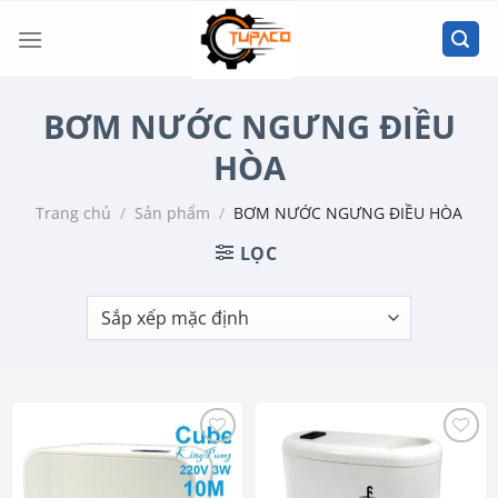
Chuyển
đến
nội
dung
BƠM NƯỚC NGƯNG ĐIỀU
HÒA
Trang chủ
/
Sản phẩm
/
BƠM NƯỚC NGƯNG ĐIỀU HÒA
LỌC