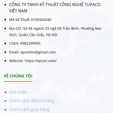
CÔNG TY TNHH KỸ THUẬT CÔNG NGHỆ TUPACO
VIỆT NAM
:
Mã Số Thuế
0109342040
Địa Chỉ :Số 9A ngách 23 ngõ 58 Trần Bình, Phường Mai
Dịch, Quận Cầu Giấy, Hà Nội
CSKH: 0982299905.
Email: epcvnhn@gmail.com
Website: https://epcvn.com/
VỀ CHÚNG TÔI
Giới thiệu
Chính sách đổi trả hàng
Chính sách giao hàng