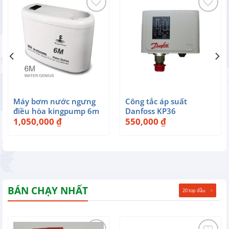
Máy bơm nước ngưng
Công tắc áp suất
điều hòa kingpump 6m
Danfoss KP36
1,050,000
₫
550,000
₫
BÁN CHẠY NHẤT
20 top đầu