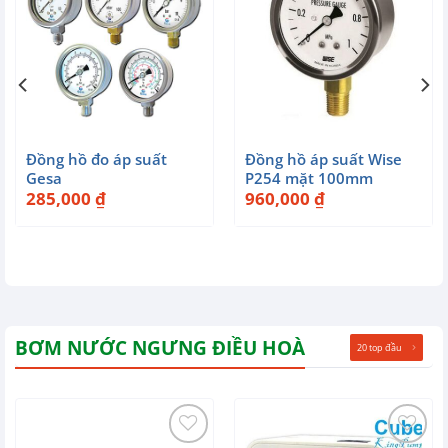
Đồng hồ đo áp suất
Đồng hồ áp suất Wise
Gesa
P254 mặt 100mm
285,000
₫
960,000
₫
BƠM NƯỚC NGƯNG ĐIỀU HOÀ
20 top đầu