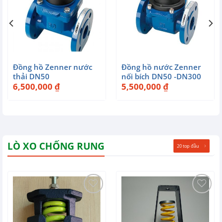
Đồng hồ Zenner nước
Đồng hồ nước Zenner
thải DN50
nối bích DN50 -DN300
6,500,000
₫
5,500,000
₫
LÒ XO CHỐNG RUNG
20 top đầu