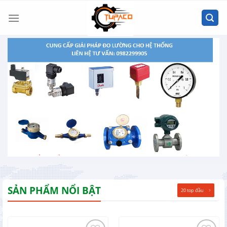
Chuyển
đến
nội
dung
SẢN PHẨM NỔI BẬT
20 top đầu