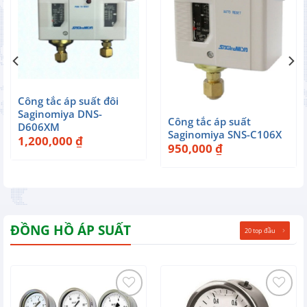
Công tắc áp suất đôi
Saginomiya DNS-
Công tắc áp suất
D606XM
Saginomiya SNS-C106X
1,200,000
₫
950,000
₫
ĐỒNG HỒ ÁP SUẤT
20 top đầu