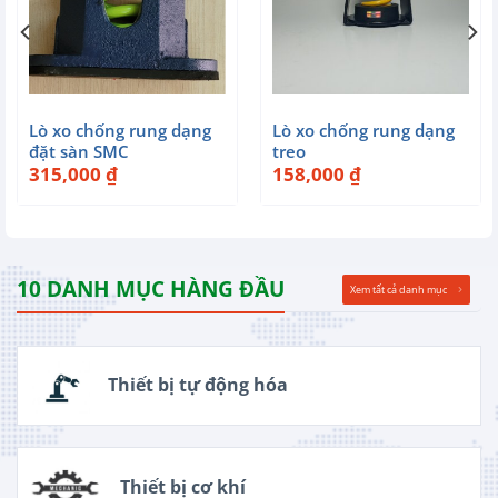
Lò xo chống rung dạng
Lò xo chống rung dạng
đặt sàn SMC
treo
315,000
₫
158,000
₫
10 DANH MỤC HÀNG ĐẦU
Xem tất cả danh mục
Thiết bị tự động hóa
Thiết bị cơ khí