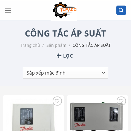
Chuyển
đến
nội
dung
CÔNG TẮC ÁP SUẤT
Trang chủ
/
Sản phẩm
/
CÔNG TẮC ÁP SUẤT
LỌC