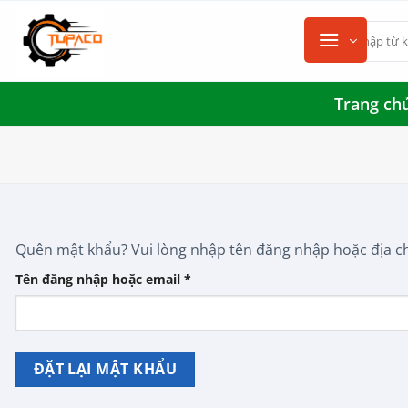
Chuyển
Tìm
đến
kiếm:
nội
dung
Trang ch
Quên mật khẩu? Vui lòng nhập tên đăng nhập hoặc địa chỉ
Bắt
Tên đăng nhập hoặc email
*
buộc
ĐẶT LẠI MẬT KHẨU