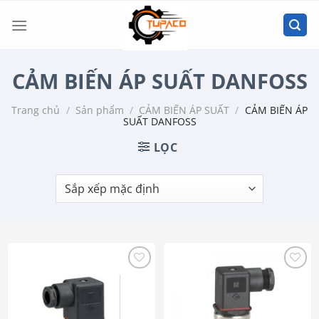
Chuyển
đến
nội
dung
CẢM BIẾN ÁP SUẤT DANFOSS
Trang chủ
/
Sản phẩm
/
CẢM BIẾN ÁP SUẤT
/
CẢM BIẾN ÁP
SUẤT DANFOSS
LỌC