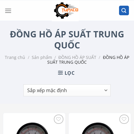
Chuyển
đến
nội
dung
ĐỒNG HỒ ÁP SUẤT TRUNG
QUỐC
Trang chủ
/
Sản phẩm
/
ĐỒNG HỒ ÁP SUẤT
/
ĐỒNG HỒ ÁP
SUẤT TRUNG QUỐC
LỌC