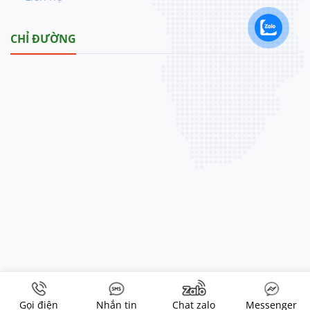
CHỈ ĐƯỜNG
Copyright 2026 ©
Tupaco VN
Gọi điện
Nhắn tin
Chat zalo
Messenger