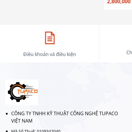
2,800,000
Ch
Điều khoản và điều kiện
CÔNG TY TNHH KỸ THUẬT CÔNG NGHỆ TUPACO
VIỆT NAM
:
Mã Số Thuế
0109342040