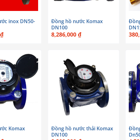
+
+
ước inox DN50-
Đồng hồ nước Komax
Đồn
DN100
DN1
₫
8,286,000
₫
380
+
+
ước Komax
Đồng hồ nước thải Komax
Đồng
DN100
Dn5