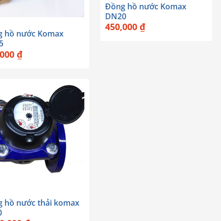
Đồng hồ nước Komax
DN20
450,000
₫
g hồ nước Komax
5
,000
₫
 hồ nước thải komax
0