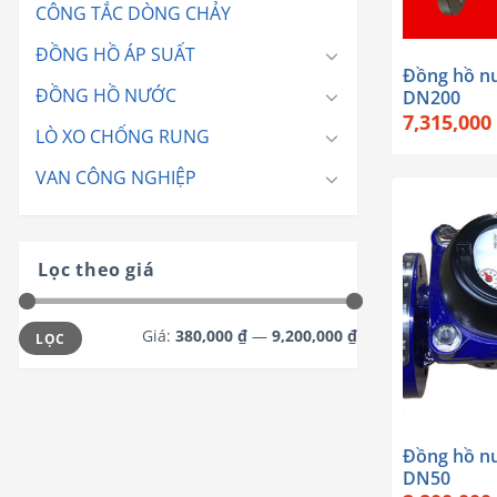
CÔNG TẮC DÒNG CHẢY
+
ĐỒNG HỒ ÁP SUẤT
Đồng hồ n
ĐỒNG HỒ NƯỚC
DN200
7,315,000
LÒ XO CHỐNG RUNG
VAN CÔNG NGHIỆP
Lọc theo giá
Giá
Giá
Giá:
380,000 ₫
—
9,200,000 ₫
LỌC
tối
tối
thiểu
đa
+
Đồng hồ n
DN50