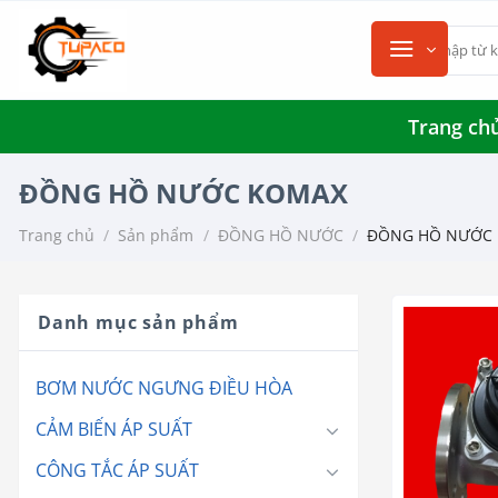
Chuyển
Tìm
đến
kiếm:
nội
dung
Trang ch
ĐỒNG HỒ NƯỚC KOMAX
Trang chủ
/
Sản phẩm
/
ĐỒNG HỒ NƯỚC
/
ĐỒNG HỒ NƯỚC
Danh mục sản phẩm
BƠM NƯỚC NGƯNG ĐIỀU HÒA
CẢM BIẾN ÁP SUẤT
CÔNG TẮC ÁP SUẤT