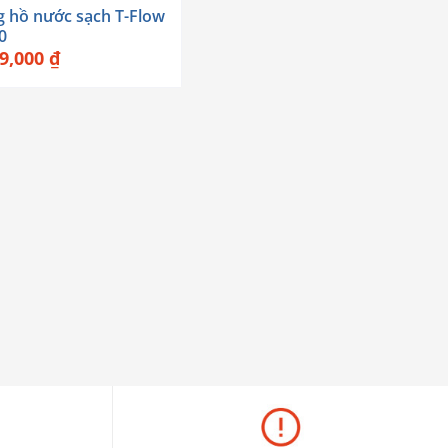
 hồ nước sạch T-Flow
0
59,000
₫