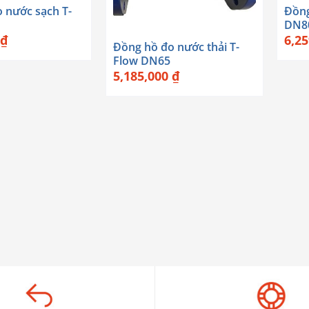
 nước sạch T-
Đồng
+
DN8
₫
6,2
Đồng hồ đo nước thải T-
Flow DN65
5,185,000
₫