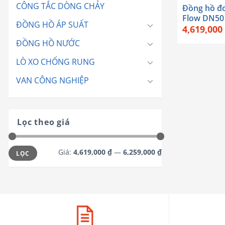
CÔNG TẮC DÒNG CHẢY
Đồng hồ đo
Flow DN50
ĐỒNG HỒ ÁP SUẤT
4,619,000
ĐỒNG HỒ NƯỚC
LÒ XO CHỐNG RUNG
VAN CÔNG NGHIỆP
Lọc theo giá
Giá
Giá
Giá:
4,619,000 ₫
—
6,259,000 ₫
LỌC
tối
tối
thiểu
đa