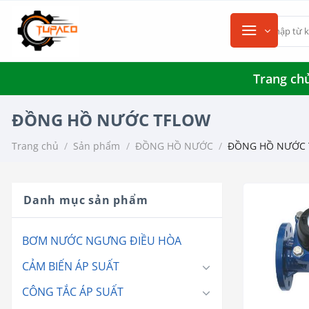
Chuyển
Tìm
đến
kiếm:
nội
dung
Trang ch
ĐỒNG HỒ NƯỚC TFLOW
Trang chủ
/
Sản phẩm
/
ĐỒNG HỒ NƯỚC
/
ĐỒNG HỒ NƯỚC 
Danh mục sản phẩm
BƠM NƯỚC NGƯNG ĐIỀU HÒA
CẢM BIẾN ÁP SUẤT
CÔNG TẮC ÁP SUẤT
+