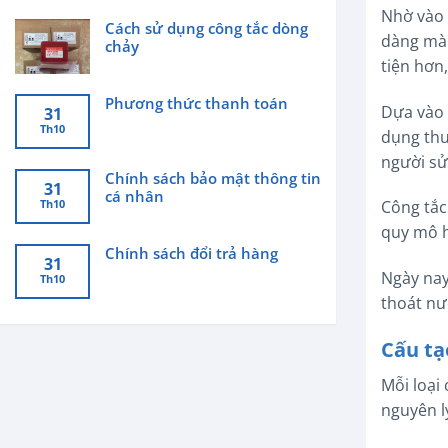
Nhờ vào 
Cách sử dụng công tắc dòng
dàng mà 
chảy
tiện hơn
Phương thức thanh toán
Dựa vào 
31
Th10
dụng thư
người sử
Chính sách bảo mật thông tin
31
cá nhân
Th10
Công tắc
quy mô h
Chính sách đổi trả hàng
31
Ngày nay
Th10
thoát nư
Cấu tạ
Mỗi loại
nguyên l