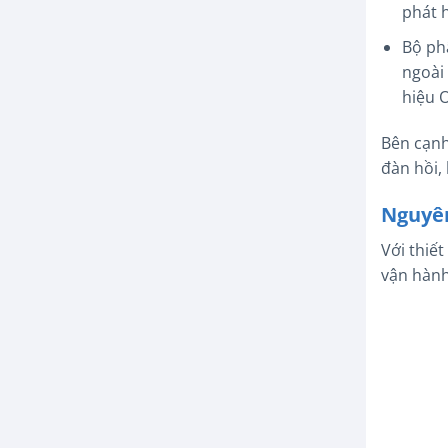
phát 
Bộ ph
ngoài 
hiệu O
Bên cạnh
đàn hồi,
Nguyên
Với thiế
vận hành