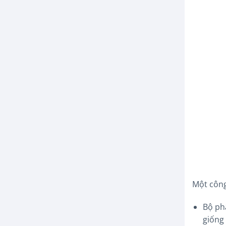
Một công
Bộ phậ
giống