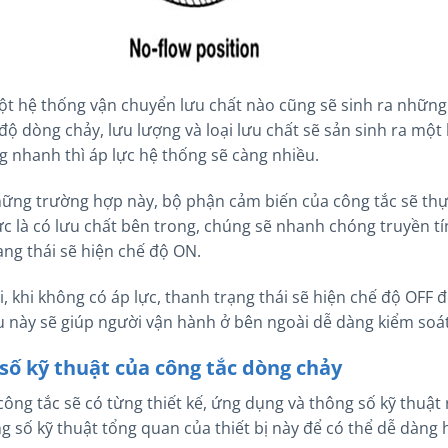
ột hệ thống vận chuyển lưu chất nào cũng sẽ sinh ra những 
 độ dòng chảy, lưu lượng và loại lưu chất sẽ sản sinh ra mộ
g nhanh thì áp lực hệ thống sẽ càng nhiều.
ững trường hợp này, bộ phận cảm biến của công tắc sẽ thực
tức là có lưu chất bên trong, chúng sẽ nhanh chóng truyền tí
ạng thái sẽ hiện chế độ ON.
i, khi không có áp lực, thanh trạng thái sẽ hiện chế độ OFF
u này sẽ giúp người vận hành ở bên ngoài dễ dàng kiểm soát
số kỹ thuật của công tắc dòng chảy
 công tắc sẽ có từng thiết kế, ứng dụng và thông số kỹ thuật
g số kỹ thuật tổng quan của thiết bị này để có thể dễ dàng