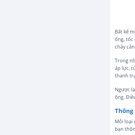
Bất kể m
ống, tốc
chảy càn
Trong nh
áp lực, 
thanh tr
Ngược lạ
ống. Điề
Thông 
Mỗi loại
bạn thôn