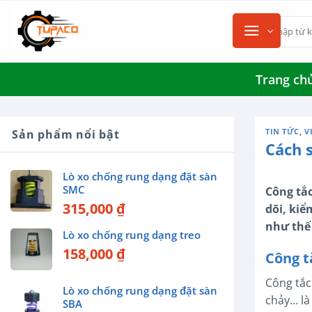
Chuyển
Tìm
đến
kiếm:
nội
dung
Trang ch
TIN TỨC
,
V
Sản phẩm nổi bật
Cách 
Lò xo chống rung dạng đặt sàn
SMC
Công tắc
315,000
₫
dõi, kiể
như thế 
Lò xo chống rung dạng treo
158,000
₫
Công t
Công tắc
Lò xo chống rung dạng đặt sàn
chảy… là
SBA