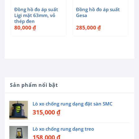
e
Đồng hồ đo áp suất
Đồng hồ đo áp suất
Ligi mặt 63mm, vỏ
Gesa
thép đen
80,000
₫
285,000
₫
Sản phẩm nổi bật
Lò xo chống rung dạng đặt sàn SMC
315,000
₫
Lò xo chống rung dạng treo
158,000
₫