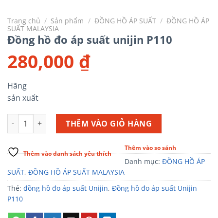
Trang chủ
/
Sản phẩm
/
ĐỒNG HỒ ÁP SUẤT
/
ĐỒNG HỒ ÁP
SUẤT MALAYSIA
Đồng hồ đo áp suất unijin P110
280,000
₫
Hãng
sản xuất
Đồng hồ đo áp suất unijin P110 số lượng
THÊM VÀO GIỎ HÀNG
Thêm vào so sánh
Thêm vào danh sách yêu thích
Danh mục:
ĐỒNG HỒ ÁP
SUẤT
,
ĐỒNG HỒ ÁP SUẤT MALAYSIA
Thẻ:
đồng hồ đo áp suất Unijin
,
Đồng hồ đo áp suất Unijin
P110