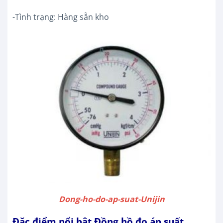
-Tình trạng: Hàng sẵn kho
Dong-ho-do-ap-suat-Unijin
Đặc điểm nổi bật
Đồng hồ đo áp suất