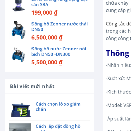
chữa cháy. 
sàn SBA
cung cấp gi
199,000
₫
Công tắc d
Đồng hồ Zenner nước thải
DN50
trong các 
6,500,000
₫
công công 
Đồng hồ nước Zenner nối
Thông 
bích DN50 -DN300
5,500,000
₫
-Nhãn hiệu:
-Xuất xứ: M
Bài viết mới nhất
-Kích thướ
Cách chọn lò xo giảm
-Model: VS
chấn
-Áp suất là
Cách lắp đặt đồng hồ