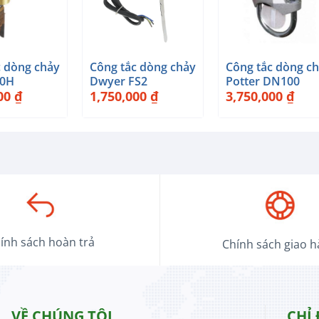
+
+
c dòng chảy
Công tắc dòng chảy
Công tắc dòng c
00H
Dwyer FS2
Potter DN100
000
₫
1,750,000
₫
3,750,000
₫
ính sách hoàn trả
Chính sách giao 
VỀ CHÚNG TÔI
CHỈ