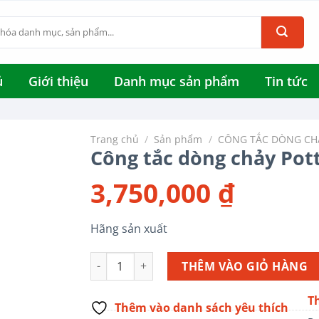
ủ
Giới thiệu
Danh mục sản phẩm
Tin tức
Trang chủ
/
Sản phẩm
/
CÔNG TẮC DÒNG CH
Công tắc dòng chảy Pot
3,750,000
₫
Hãng sản xuất
Công tắc dòng chảy Potter DN50 số lượng
THÊM VÀO GIỎ HÀNG
T
Thêm vào danh sách yêu thích