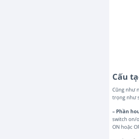
Cấu tạ
Cũng như n
trọng như 
– Phần hou
switch on/o
ON hoặc OF