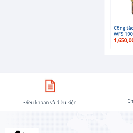
+
+
Công tắc dòng chảy
Công tắ
HFS-20
WFS 10
550,000
₫
1,650,
Ch
Điều khoản và điều kiện