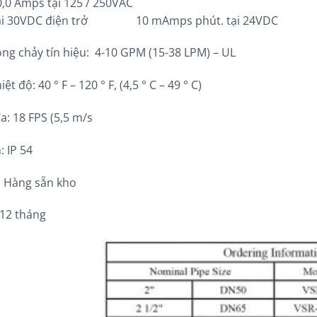
0,0 Amps tại 125 / 250VAC
tại 30VDC điện trở 10 mAmps phút. tại 24VDC
ng chảy tín hiệu: 4-10 GPM (15-38 LPM) – UL
ệt độ: 40 ° F – 120 ° F, (4,5 ° C – 49 ° C)
đa: 18 FPS (5,5 m/s
: IP 54
: Hàng sẵn kho
 12 tháng