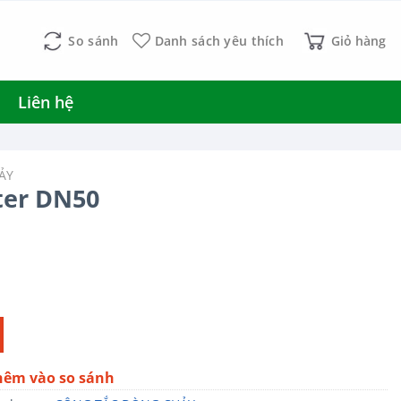
So sánh
Danh sách yêu thích
Giỏ hàng
Liên hệ
ẢY
ter DN50
hêm vào so sánh