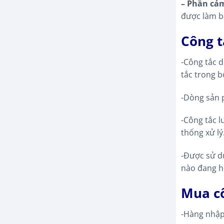
– Phần cảm
được làm bằ
Công t
-Công tắc 
tắc trong b
-Dòng sản p
-Công tắc l
thống xử lý
-Được sử dụ
nào đang h
Mua cô
-Hàng nhập 