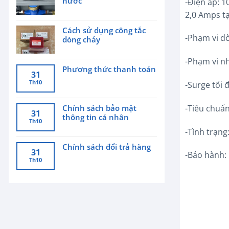
nước
-Điện áp: 1
2,0 Amps 
Cách sử dụng công tắc
-Phạm vi dò
dòng chảy
-Phạm vi nhi
Phương thức thanh toán
31
Th10
-Surge tối 
Chính sách bảo mật
-Tiêu chuẩn
31
thông tin cá nhân
Th10
-Tình trạng
Chính sách đổi trả hàng
31
-Bảo hành:
Th10