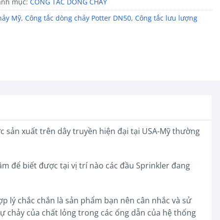
anh mục:
CÔNG TẮC DÒNG CHẢY
hảy Mỹ
,
Công tắc dòng chảy Potter DN50
,
Công tắc lưu lượng
c sản xuất trên dây truyền hiện đại tại USA-Mỹ thường
âm để biết được tại vị trí nào các đầu Sprinkler đang
hợp lý chắc chắn là sản phẩm bạn nên cân nhắc và sử
sự chảy của chất lỏng trong các ống dẫn của hệ thống