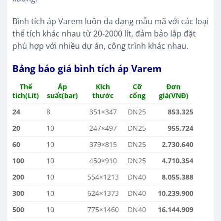
Bình tích áp Varem luôn đa dạng mẫu mã với các loại
thể tích khác nhau từ 20-2000 lít, đảm bảo lắp đặt
phù hợp với nhiều dự án, công trình khác nhau.
Bảng báo giá bình tích áp Varem
Thể
Áp
Kích
Cỡ
Đơn
tích(Lít)
suất(bar)
thước
cổng
giá(VNĐ)
24
8
351×347
DN25
853.325
20
10
247×497
DN25
955.724
60
10
379×815
DN25
2.730.640
100
10
450×910
DN25
4.710.354
200
10
554×1213
DN40
8.055.388
300
10
624×1373
DN40
10.239.900
500
10
775×1460
DN40
16.144.909