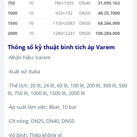
750
10
786×1925
DN40
31.095.163
1000
10
933×192
DN50
48.25.7000
1500
10
1150×2083
DN50
68.266.000
2000
10
1280×2241
DN50
108.284.000
Thông số kỹ thuật bình tích áp Varem
-Nhãn hiệu: Varem
-Xuất xứ: Italia
-Thể tích: 20 lít, 24 lít, 60 lít, 100 lít, 200 lít, 300 lít, 500
lít, 750 lít, 1000 lít, 1500 lít, 2000 lít
-Áp suất làm việc: 8bar, 10 bar
-Cỡ nòng: DN25, DN40, DN50
-Vỏ bình: Thép không gỉ