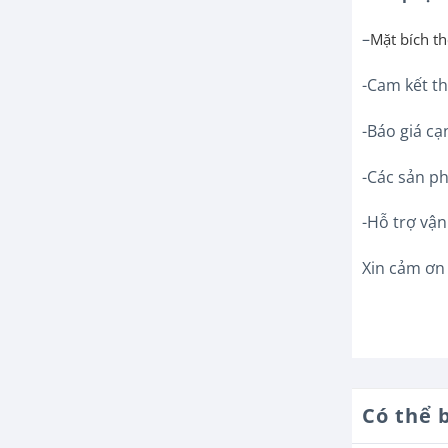
–
Mặt bích 
-Cam kết th
-Báo giá cạ
-Các sản 
-Hỗ trợ vậ
Xin cảm ơn
Có thể 