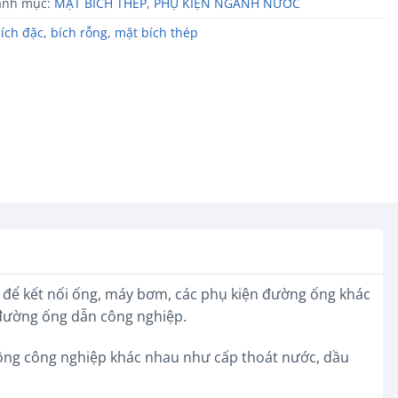
anh mục:
MẶT BÍCH THÉP
,
PHỤ KIỆN NGÀNH NƯỚC
ích đặc
,
bích rỗng
,
mặt bích thép
g để kết nối ống, máy bơm, các phụ kiện đường ống khác
 đường ống dẫn công nghiệp.
ng công nghiệp khác nhau như cấp thoát nước, dầu