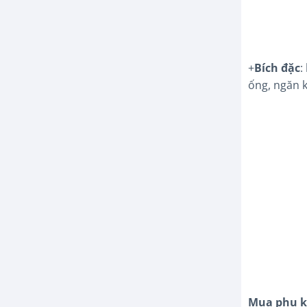
+
Bích đặc
:
ống, ngăn k
Mua phụ k