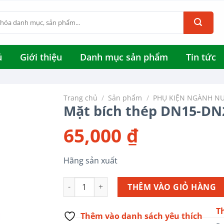
ủ
Giới thiệu
Danh mục sản phẩm
Tin tức
Trang chủ
/
Sản phẩm
/
PHỤ KIỆN NGÀNH N
Mặt bích thép DN15-DN
65,000
₫
Hãng sản xuất
Mặt bích thép DN15-DN250 số lượng
THÊM VÀO GIỎ HÀNG
T
Thêm vào danh sách yêu thích