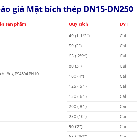
áo giá Mặt bích thép DN15-DN250
ên sản phẩm
Quy cách
ĐVT
40 (1-1/2″)
Cái
50 (2″)
Cái
65 ( 2⅟2″)
Cái
80 (3″)
Cái
ích rỗng BS4504 PN10
100 (4″)
Cái
125 ( 5″ )
Cái
150 ( 6″ )
Cái
200 ( 8″ )
Cái
250 (10″)
Cái
50 (2″)
Cái
65 ( 2⅟2″)
Cái