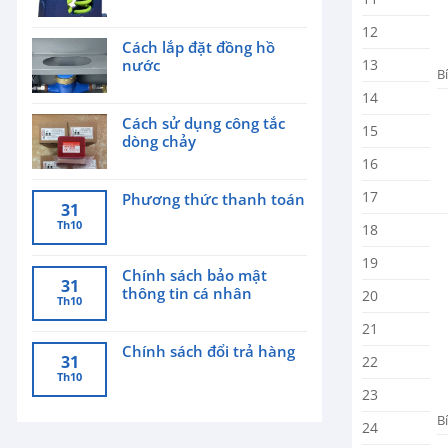
12
Cách lắp đặt đồng hồ
13
nước
B
14
Cách sử dụng công tắc
15
dòng chảy
16
17
Phương thức thanh toán
31
Th10
18
19
Chính sách bảo mật
31
thông tin cá nhân
20
Th10
21
Chính sách đổi trả hàng
31
22
Th10
23
B
24