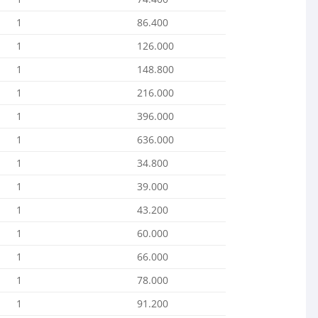
1
86.400
1
126.000
1
148.800
1
216.000
1
396.000
1
636.000
1
34.800
1
39.000
1
43.200
1
60.000
1
66.000
1
78.000
1
91.200