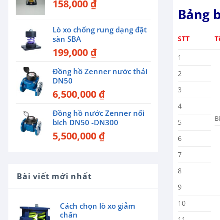
158,000
₫
Bảng b
Lò xo chống rung dạng đặt
STT
T
sàn SBA
199,000
₫
1
Đồng hồ Zenner nước thải
2
DN50
3
6,500,000
₫
4
Đồng hồ nước Zenner nối
B
5
bích DN50 -DN300
5,500,000
₫
6
7
8
Bài viết mới nhất
9
10
Cách chọn lò xo giảm
chấn
11