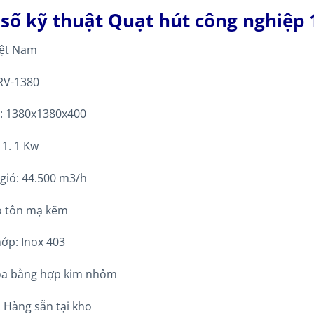
số kỹ thuật Quạt hút công nghiệp
iệt Nam
RV-1380
c: 1380x1380x400
 1. 1 Kw
gió: 44.500 m3/h
Vỏ tôn mạ kẽm
hớp: Inox 403
roa bằng hợp kim nhôm
: Hàng sẵn tại kho