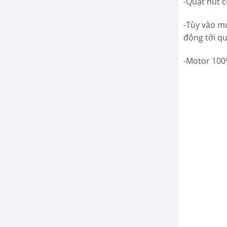
-Quạt hút 
-Tùy vào mụ
động tới qu
-Motor 100%