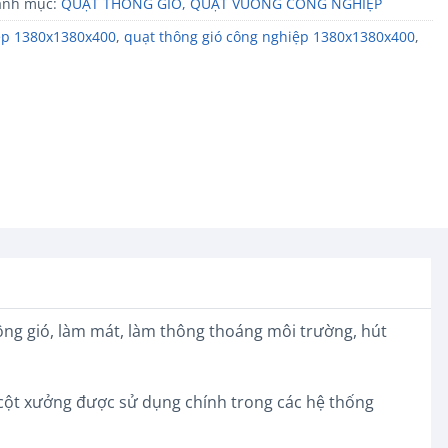
anh mục:
QUẠT THÔNG GIÓ, QUẠT VUÔNG CÔNG NGHIỆP
ệp 1380x1380x400
,
quạt thông gió công nghiệp 1380x1380x400
,
ông gió, làm mát, làm thông thoáng môi trường, hút
ỡ cột xưởng được sử dụng chính trong các hệ thống