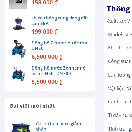
158,000
₫
Thông 
Lò xo chống rung dạng đặt
-Xuất xứ: V
sàn SBA
199,000
₫
-Model: SH
Đồng hồ Zenner nước thải
-Kích thướ
DN50
6,500,000
₫
-Công suất:
Đồng hồ nước Zenner nối
bích DN50 -DN300
-Lưu lượng 
5,500,000
₫
-Vật liệu: 
-Cánh- lá c
Bài viết mới nhất
-Tì dây cu
Cách chọn lò xo giảm
-Tình trạng
chấn