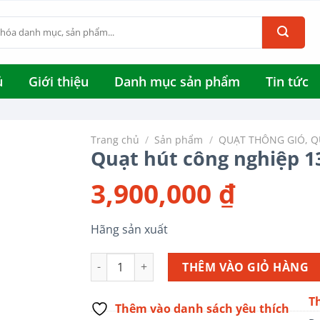
ủ
Giới thiệu
Danh mục sản phẩm
Tin tức
Trang chủ
/
Sản phẩm
/
QUẠT THÔNG GIÓ, 
Quạt hút công nghiệp 1
3,900,000
₫
Hãng sản xuất
Quạt hút công nghiệp 1380x1380x400 số lượn
THÊM VÀO GIỎ HÀNG
T
Thêm vào danh sách yêu thích