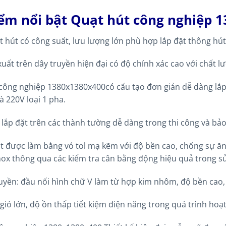
ểm nổi bật Quạt hút công nghiệp 
ạt hút có công suất, lưu lượng lớn phù hợp lắp đặt thông hút
uất trên dây truyền hiện đại có độ chính xác cao với chất l
công nghiệp 1380x1380x400có cấu tạo đơn giản dễ dàng lắp 
và 220V loại 1 pha.
lắp đặt trên các thành tường dễ dàng trong thi công và bảo 
t được làm bằng vỏ tol mạ kẽm với độ bền cao, chống sự ă
nox thông qua các kiểm tra cân bằng động hiệu quả trong s
huyền: đầu nối hình chữ V làm từ hợp kim nhôm, độ bền cao,
gió lớn, độ ồn thấp tiết kiệm điện năng trong quá trình hoạ