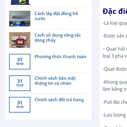
Đặc đi
Cách lắp đặt đồng hồ
nước
-Là loại qu
Cách sử dụng công tắc
-Được sản x
dòng chảy
– Quạt hút 
loại 3 pha 
Phương thức thanh toán
31
Th10
-Quạt được 
Chính sách bảo mật
31
-Khung quạ
thông tin cá nhân
Th10
làm bằng i
Chính sách đổi trả hàng
-Puli đai c
31
Th10
-Lưu lượng 