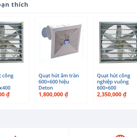
bạn thích
+
+
t công
Quạt hút âm trần
Quạt hút công
600×600 hiệu
nghiệp vuông
x400
Deton
600×600
000
₫
1,800,000
₫
2,350,000
₫