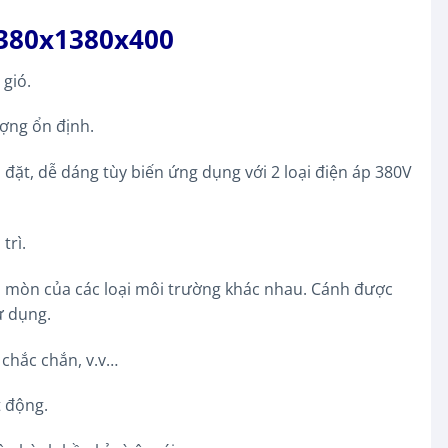
1380x1380x400
 gió.
ượng ổn định.
đặt, dễ dáng tùy biến ứng dụng với 2 loại điện áp 380V
trì.
n mòn của các loại môi trường khác nhau. Cánh được
ử dụng.
 chắc chắn, v.v…
t động.