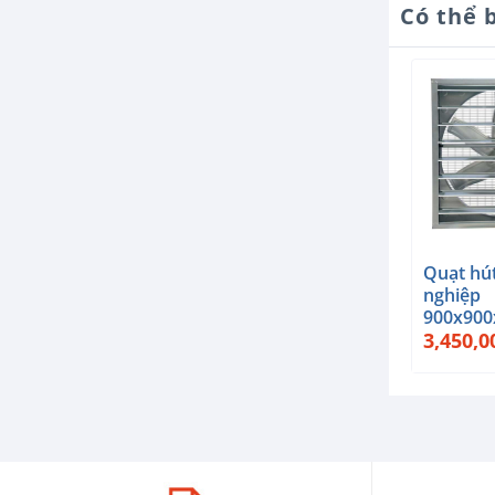
Có thể 
+
+
+
Quạt hút hướng
Quạt hút âm trần
Quạt hú
trục Composite
300×300 hiệu
nghiệp
DHF-1060
Deton
900x900
5,100,000
₫
1,280,000
₫
3,450,