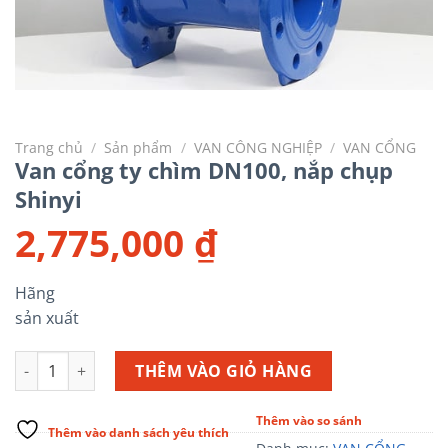
Trang chủ
/
Sản phẩm
/
VAN CÔNG NGHIỆP
/
VAN CỔNG
Van cổng ty chìm DN100, nắp chụp
Shinyi
2,775,000
₫
Hãng
sản xuất
Van cổng ty chìm DN100, nắp chụp Shinyi số lượng
THÊM VÀO GIỎ HÀNG
Thêm vào so sánh
Thêm vào danh sách yêu thích