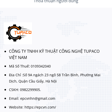
Thoả thuận người dùng
CÔNG TY TNHH KỸ THUẬT CÔNG NGHỆ TUPACO
VIỆT NAM
:
Mã Số Thuế
0109342040
Địa Chỉ :Số 9A ngách 23 ngõ 58 Trần Bình, Phường Mai
Dịch, Quận Cầu Giấy, Hà Nội
CSKH: 0982299905.
Email: epcvnhn@gmail.com
Website: https://epcvn.com/