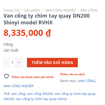
Trang chủ
/
Sản phẩm
/
VAN CÔNG NGHIỆP
/
VAN CỔNG
Van cổng ty chìm tay quay DN200
Shinyi model RVHX
8,335,000
₫
Hãng
sản xuất
Van cổng ty chìm tay quay DN200 Shinyi model RVHX số lượng
THÊM VÀO GIỎ HÀNG
Thêm vào so sánh
Thêm vào danh sách yêu thích
Danh mục:
VAN CỔNG
,
VAN CÔNG NGHIỆP
Thẻ:
van cổng
,
van cổng DN200
,
van cổng ty chìm tay quay
DN200
,
van cổng ty chìm tay quay shinyi