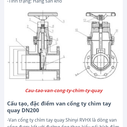
-Tình trạng: Hàng sẵn kho
Cau-tao-van-cong-ty-chim-ty-quay
Cấu tạo, đặc điểm van cổng ty chìm tay
quay DN200
-Van cổng ty chìm tay quay Shinyi RVHX là dòng van
cổng được kết với đường ống theo kiểu nối bích đảm