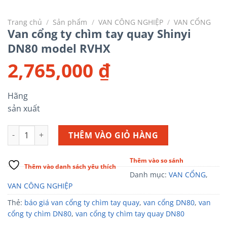
Trang chủ
/
Sản phẩm
/
VAN CÔNG NGHIỆP
/
VAN CỔNG
Van cổng ty chìm tay quay Shinyi
DN80 model RVHX
2,765,000
₫
Hãng
sản xuất
Van cổng ty chìm tay quay Shinyi DN80 model RVHX số lượng
THÊM VÀO GIỎ HÀNG
Thêm vào so sánh
Thêm vào danh sách yêu thích
Danh mục:
VAN CỔNG
,
VAN CÔNG NGHIỆP
Thẻ:
báo giá van cổng ty chìm tay quay
,
van cổng DN80
,
van
cổng ty chìm DN80
,
van cổng ty chìm tay quay DN80