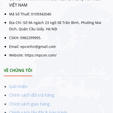
VIỆT NAM
:
Mã Số Thuế
0109342040
Địa Chỉ :Số 9A ngách 23 ngõ 58 Trần Bình, Phường Mai
Dịch, Quận Cầu Giấy, Hà Nội
CSKH: 0982299905.
Email: epcvnhn@gmail.com
Website: https://epcvn.com/
VỀ CHÚNG TÔI
Giới thiệu
Chính sách đổi trả hàng
Chính sách giao hàng
Chính sách lắp đặt & bảo hành