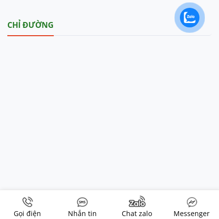
CHỈ ĐƯỜNG
Copyright 2026 ©
Tupaco VN
Gọi điện
Nhắn tin
Chat zalo
Messenger