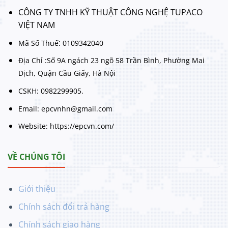
CÔNG TY TNHH KỸ THUẬT CÔNG NGHỆ TUPACO
VIỆT NAM
:
Mã Số Thuế
0109342040
Địa Chỉ :Số 9A ngách 23 ngõ 58 Trần Bình, Phường Mai
Dịch, Quận Cầu Giấy, Hà Nội
CSKH: 0982299905.
Email: epcvnhn@gmail.com
Website: https://epcvn.com/
VỀ CHÚNG TÔI
Giới thiệu
Chính sách đổi trả hàng
Chính sách giao hàng