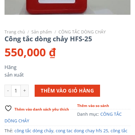
Trang chủ
/
Sản phẩm
/
CÔNG TẮC DÒNG CHẢY
Công tắc dòng chảy HFS-25
550,000
₫
Hãng
sản xuất
Công tắc dòng chảy HFS-25 số lượng
THÊM VÀO GIỎ HÀNG
Thêm vào so sánh
Thêm vào danh sách yêu thích
Danh mục:
CÔNG TẮC
DÒNG CHẢY
Thẻ:
công tắc dòng chảy
,
cong tac dong chay hfs 25
,
công tắc