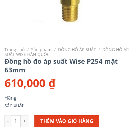
Trang chủ
/
Sản phẩm
/
ĐỒNG HỒ ÁP SUẤT
/
ĐỒNG HỒ ÁP
SUẤT WISE HÀN QUỐC
Đồng hồ đo áp suất Wise P254 mặt
63mm
610,000
₫
Hãng
sản xuất
Đồng hồ đo áp suất Wise P254 mặt 63mm số lượng
THÊM VÀO GIỎ HÀNG