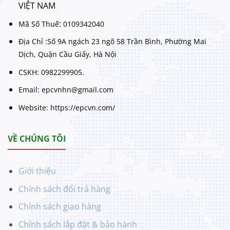
VIỆT NAM
:
Mã Số Thuế
0109342040
Địa Chỉ :Số 9A ngách 23 ngõ 58 Trần Bình, Phường Mai
Dịch, Quận Cầu Giấy, Hà Nội
CSKH: 0982299905.
Email: epcvnhn@gmail.com
Website: https://epcvn.com/
VỀ CHÚNG TÔI
Giới thiệu
Chính sách đổi trả hàng
Chính sách giao hàng
Chính sách lắp đặt & bảo hành