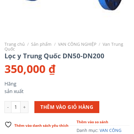
Trang chủ
/
Sản phẩm
/
VAN CÔNG NGHIỆP
/
Van Trung
Quốc
Lọc y Trung Quốc DN50-DN200
350,000
₫
Hãng
sản xuất
Lọc y Trung Quốc DN50-DN200 số lượng
THÊM VÀO GIỎ HÀNG
Thêm vào so sánh
Thêm vào danh sách yêu thích
Danh mục:
VAN CÔNG