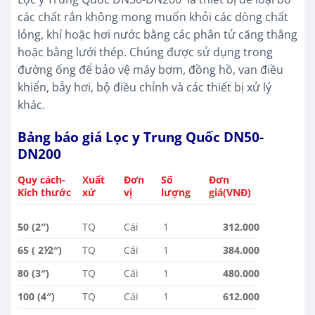
các chất rắn không mong muốn khỏi các dòng chất
lỏng, khí hoặc hơi nước bằng các phân tử căng thẳng
hoặc bằng lưới thép. Chúng được sử dụng trong
đường ống để bảo vệ máy bơm, đồng hồ, van điều
khiển, bẫy hơi, bộ điều chỉnh và các thiết bị xử lý
khác.
Bảng báo giá Lọc y Trung Quốc DN50-
DN200
Quy cách-
Xuất
Đơn
Số
Đơn
Kích thước
xứ
vị
lượng
giá(VNĐ)
50 (2″)
TQ
Cái
1
312.000
65 ( 2⅟2″)
TQ
Cái
1
384.000
80 (3″)
TQ
Cái
1
480.000
100 (4″)
TQ
Cái
1
612.000