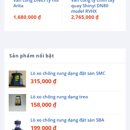
Van cổng DN65 ty nổi
Van cổng ty chìm tay
Arita
quay Shinyi DN80
model RVHX
1,680,000
₫
2,765,000
₫
Sản phẩm nổi bật
Lò xo chống rung dạng đặt sàn SMC
315,000
₫
Lò xo chống rung dạng treo
158,000
₫
Lò xo chống rung dạng đặt sàn SBA
199,000
₫