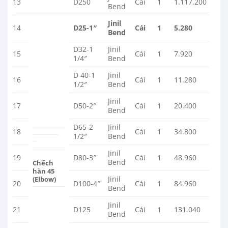
13
D250
Cái
1
1.117.200
Bend
Jinil
14
D25-1″
Cái
1
5.280
Bend
D32-1
Jinil
15
Cái
1
7.920
1/4″
Bend
D 40-1
Jinil
16
Cái
1
11.280
1/2″
Bend
Jinil
17
D50-2″
Cái
1
20.400
Bend
D65-2
Jinil
18
Cái
1
34.800
1/2″
Bend
Jinil
19
D80-3″
Cái
1
48.960
Bend
Chếch
hàn 45
Jinil
(Elbow)
20
D100-4″
Cái
1
84.960
Bend
Jinil
21
D125
Cái
1
131.040
Bend