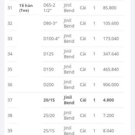
D65-2
Jinil
Tê hàn
31
Cái
1
85.800
(Tee)
1/2″
Bend
Jinil
32
D80-3″
Cái
1
105.600
Bend
Jinil
33
D100-4″
Cái
1
173.040
Bend
Jinil
34
D125
Cái
1
347.640
Bend
Jinil
35
D150
Cái
1
465.840
Bend
Jinil
36
D200
Cái
1
906.000
Bend
Jinil
37
20/15
Cái
1
4.800
Bend
Jinil
38
25/20
Cái
1
7.200
Bend
Jinil
39
25/15
Cái
1
8.040
Bend