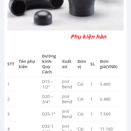
Phụ kiện hàn
Đường
Tên phụ
kính-
Xuất
Đơn
Đơn
STT
SL
kiện
Quy
xứ
vị
giá(VNĐ)
Cách
D15 –
Jinil
1
Cái
1
5.400
1/2″
Bend
D20 –
Jinil
2
Cái
1
6.480
3/4″
Bend
Jinil
3
D25-1″
Cái
1
7.560
Bend
D32-1
Jinil
4
Cái
1
11.160