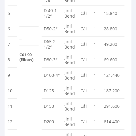
1/4″
Bend
D 40-1
Jinil
5
Cái
1
15.840
1/2″
Bend
Jinil
6
D50-2″
Cái
1
28.800
Bend
D65-2
Jinil
7
Cái
1
49.200
1/2″
Bend
Cút 90
Jinil
(Elbow)
8
D80-3″
Cái
1
69.600
Bend
Jinil
9
D100-4″
Cái
1
121.440
Bend
Jinil
10
D125
Cái
1
187.200
Bend
Jinil
11
D150
Cái
1
291.600
Bend
Jinil
12
D200
Cái
1
614.400
Bend
Jinil