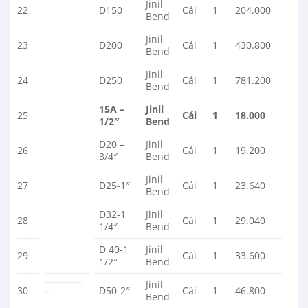
Jinil
22
D150
Cái
1
204.000
Bend
Jinil
23
D200
Cái
1
430.800
Bend
Jinil
24
D250
Cái
1
781.200
Bend
15A –
Jinil
25
Cái
1
18.000
1/2″
Bend
D20 –
Jinil
26
Cái
1
19.200
3/4″
Bend
Jinil
27
D25-1″
Cái
1
23.640
Bend
D32-1
Jinil
28
Cái
1
29.040
1/4″
Bend
D 40-1
Jinil
29
Cái
1
33.600
1/2″
Bend
Jinil
30
D50-2″
Cái
1
46.800
Bend