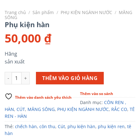
Trang chủ
/
Sản phẩm
/
PHỤ KIỆN NGÀNH NƯỚC
/
MĂNG
SÔNG
Phụ kiện hàn
50,000
₫
Hãng
sản xuất
Phụ kiện hàn số lượng
THÊM VÀO GIỎ HÀNG
Thêm vào so sánh
Thêm vào danh sách yêu thích
Danh mục:
CÔN REN ,
HÀN
,
CÚT
,
MĂNG SÔNG
,
PHỤ KIỆN NGÀNH NƯỚC
,
RẮC CO
,
TÊ
REN - HÀN
Thẻ:
chếch hàn
,
côn thu
,
Cút
,
phụ kiện hàn
,
phụ kiện ren
,
tê
hàn