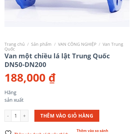
Trang chủ
/
Sản phẩm
/
VAN CÔNG NGHIỆP
/
Van Trung
Quốc
Van một chiều lá lật Trung Quốc
DN50-DN200
188,000
₫
Hãng
sản xuất
Van một chiều lá lật Trung Quốc DN50-DN200 số lượng
THÊM VÀO GIỎ HÀNG
Thêm vào so sánh