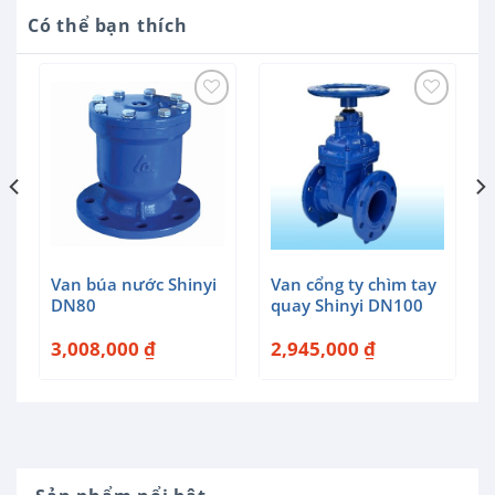
Có thể bạn thích
y
Van búa nước Shinyi
Van cổng ty chìm tay
DN80
quay Shinyi DN100
3,008,000
₫
2,945,000
₫