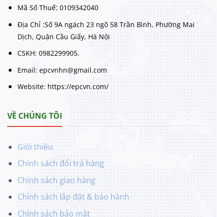
:
Mã Số Thuế
0109342040
Địa Chỉ :Số 9A ngách 23 ngõ 58 Trần Bình, Phường Mai
Dịch, Quận Cầu Giấy, Hà Nội
CSKH: 0982299905.
Email: epcvnhn@gmail.com
Website: https://epcvn.com/
VỀ CHÚNG TÔI
Giới thiệu
Chính sách đổi trả hàng
Chính sách giao hàng
Chính sách lắp đặt & bảo hành
Chính sách bảo mật