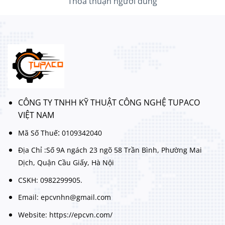
Thoả thuận người dùng
CÔNG TY TNHH KỸ THUẬT CÔNG NGHỆ TUPACO
VIỆT NAM
:
Mã Số Thuế
0109342040
Địa Chỉ :Số 9A ngách 23 ngõ 58 Trần Bình, Phường Mai
Dịch, Quận Cầu Giấy, Hà Nội
CSKH: 0982299905.
Email: epcvnhn@gmail.com
Website: https://epcvn.com/